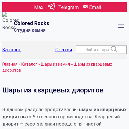
Перейти
Max
Telegram
Email
к
содержимому
Colored Rocks
Студия камня
Каталог
Статьи
Найти товары
Главная
»
Каталог
»
Шары из камня
»
Шары из кварцевых
диоритов
Шары из кварцевых диоритов
В данном разделе представлены
шары из кварцевых
диоритов
собственного производства. Кварцевый
диорит – серо-зеленая порода с пятнистой