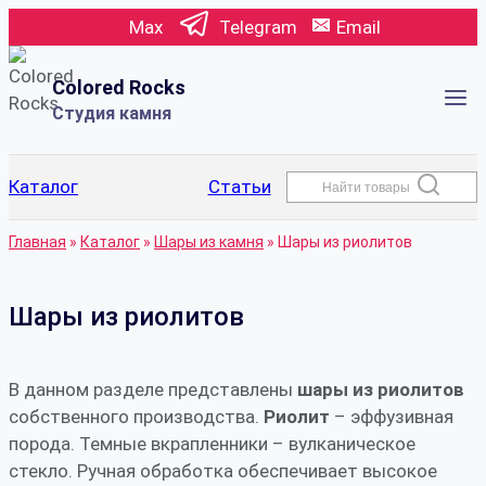
Перейти
Max
Telegram
Email
к
содержимому
Colored Rocks
Студия камня
Каталог
Статьи
Найти товары
Главная
»
Каталог
»
Шары из камня
»
Шары из риолитов
Шары из риолитов
В данном разделе представлены
шары из риолитов
собственного производства.
Риолит
– эффузивная
порода. Темные вкрапленники – вулканическое
стекло. Ручная обработка обеспечивает высокое