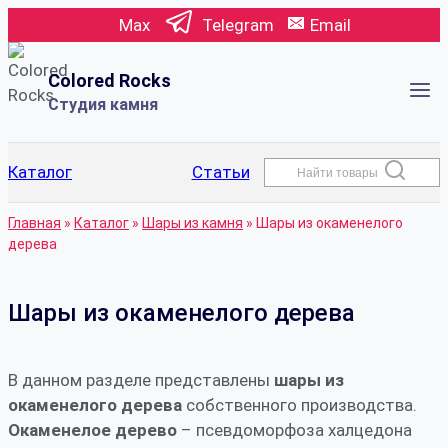
Перейти
Max
Telegram
Email
к
содержимому
Colored Rocks
Студия камня
Каталог
Статьи
Найти товары
Главная
»
Каталог
»
Шары из камня
»
Шары из окаменелого
дерева
Шары из окаменелого дерева
В данном разделе представлены
шары из
окаменелого дерева
собственного производства.
Окаменелое дерево
– псевдоморфоза халцедона