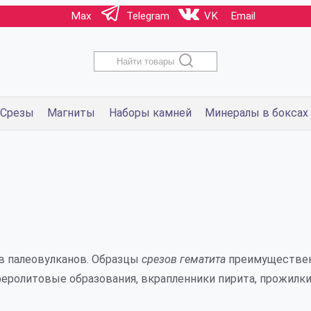
Max
Telegram
VK
Email
Найти товары
Срезы
Магниты
Наборы камней
Минералы в боксах
 палеовулканов. Образцы
срезов гематита
преимущественн
еролитовые образования, вкрапленники пирита, прожилки