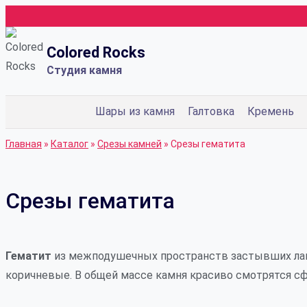
Перейти
к
Colored Rocks
содержимому
Студия камня
Шары из камня
Галтовка
Кремень
Главная
»
Каталог
»
Срезы камней
»
Срезы гематита
Срезы гематита
Гематит
из межподушечных пространств застывших лав
коричневые. В общей массе камня красиво смотрятся сф