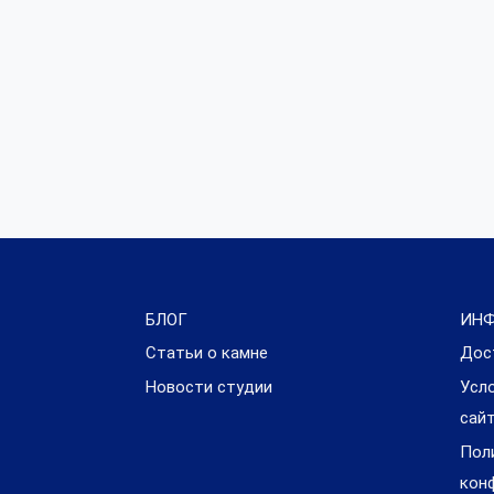
БЛОГ
ИН
Статьи о камне
Дос
Новости студии
Усл
сай
Пол
кон