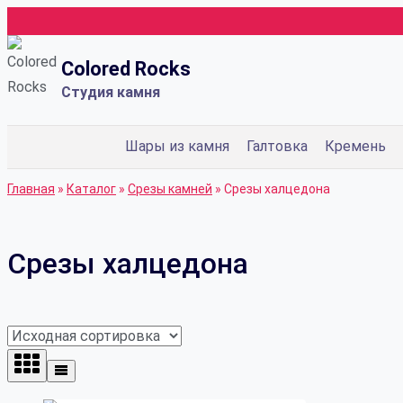
Перейти
к
Colored Rocks
содержимому
Студия камня
Шары из камня
Галтовка
Кремень
Главная
»
Каталог
»
Срезы камней
»
Срезы халцедона
Срезы халцедона