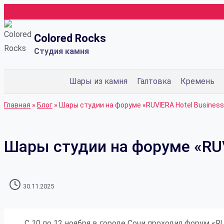
Перейти
к
Colored Rocks
содержимому
Студия камня
Шары из камня
Галтовка
Кремень
Главная
»
Блог
»
Шары студии на форуме «RUVIERA Hotel Busines
Шары студии на форуме «RUV
30.11.2025
С 10 по 12 ноября в городе Сочи проходил форум «