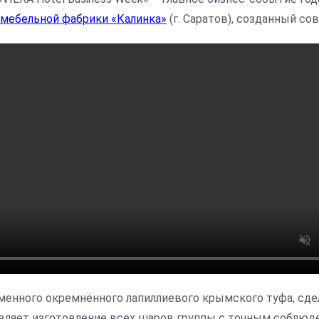
мебельной фабрики «Калинка»
(г. Саратов), созданный со
менного окремнённого лапиллиевого крымского туфа, сде
вляет изготовление всех шаров группы с точным соблюд