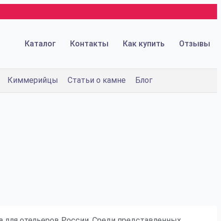
Каталог
Контакты
Как купить
Отзывы
Киммерийцы
Статьи о камне
Блог
ода для отельеров России. Среди представленных