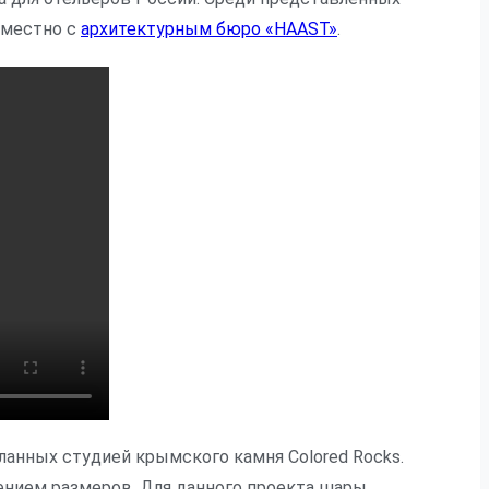
вместно с
архитектурным бюро «HAAST»
.
ланных студией крымского камня Colored Rocks.
ением размеров. Для данного проекта шары