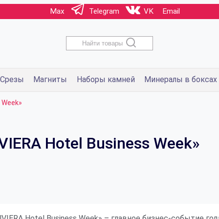
Max
Telegram
VK
Email
Найти товары
Срезы
Магниты
Наборы камней
Минералы в боксах
s Week»
IERA Hotel Business Week»
RUVIERA Hotel Business Week» – главное бизнес-событие г