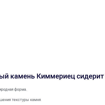
ый камень Киммериец сидерит
риродная форма.
шения текстуры камня.