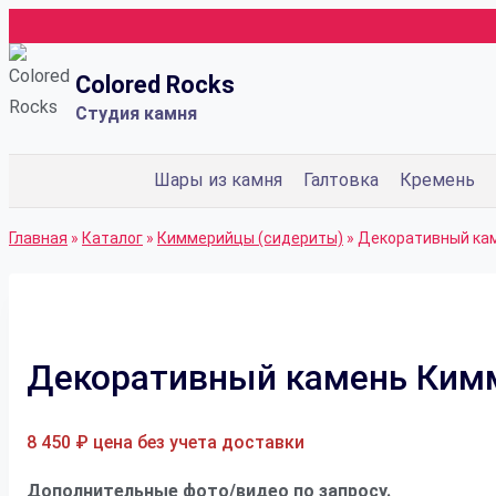
Перейти
к
Colored Rocks
содержимому
Студия камня
Шары из камня
Галтовка
Кремень
Главная
»
Каталог
»
Киммерийцы (сидериты)
»
Декоративный ка
Декоративный камень Ким
8 450
₽
цена без учета доставки
Дополнительные фото/видео по запросу.