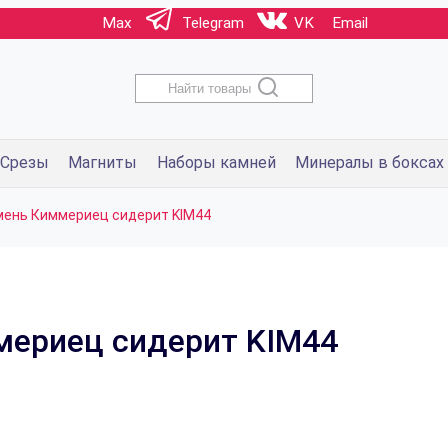
Max
Telegram
VK
Email
Найти товары
Срезы
Магниты
Наборы камней
Минералы в боксах
мень Киммериец сидерит KIM44
мериец сидерит KIM44