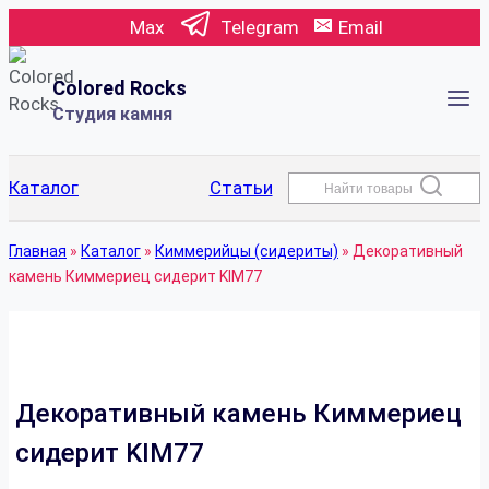
Перейти
Max
Telegram
Email
к
содержимому
Colored Rocks
Студия камня
Каталог
Статьи
Найти товары
Главная
»
Каталог
»
Киммерийцы (сидериты)
»
Декоративный
камень Киммериец сидерит KIM77
Декоративный камень Киммериец
сидерит KIM77