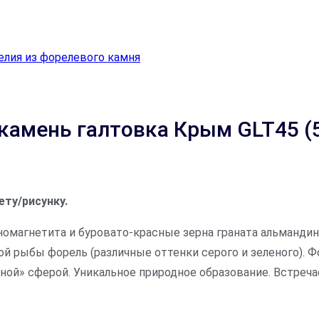
елия из форелевого камня
амень галтовка Крым GLT45 (5
ету/рисунку.
омагнетита и буровато-красные зерна граната альмандина
й рыбы форель (различные оттенки серого и зеленого). 
ной» сферой. Уникальное природное образование. Встреча