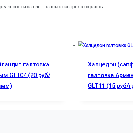
реальности за счет разных настроек экранов.
йландит галтовка
Халцедон (сап
ым GLT04 (20 руб/
галтовка Арме
амм)
GLT11 (15 руб/