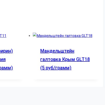
фирин)
Мандельштейн
ния
галтовка Крым GLT18
грамм)
(5 руб/грамм)