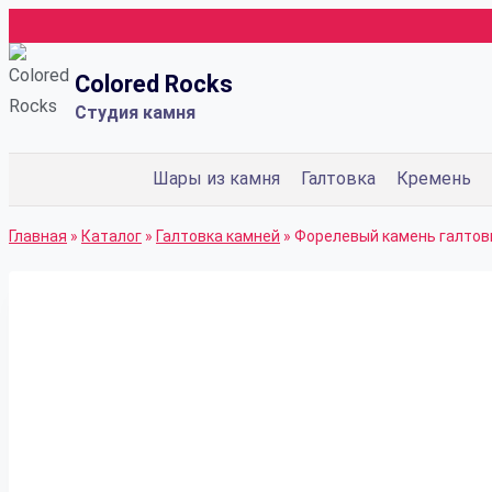
Перейти
к
Colored Rocks
содержимому
Студия камня
Шары из камня
Галтовка
Кремень
Главная
»
Каталог
»
Галтовка камней
»
Форелевый камень галтовк