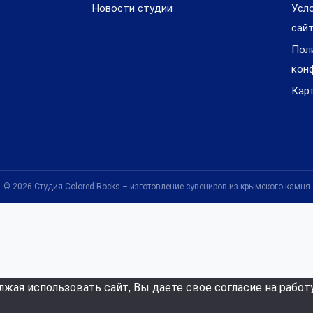
Новости студии
Усл
сай
Пол
кон
Кар
© 2026 Студия Colored Rocks – изготовление сувениров из крымского камня
лжая использовать сайт, Вы даете свое согласие на работ