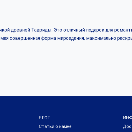
кой древней Тавриды. Это отличный подарок для романти
самая совершенная форма мироздания, максимально раскр
БЛОГ
ИН
Статьи о камне
Дос