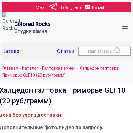
Перейти
Max
Telegram
Email
к
содержимому
Colored Rocks
Студия камня
Каталог
Статьи
Найти товары
Главная
»
Каталог
»
Галтовка камней
»
Халцедон галтовка
Приморье GLT10 (20 руб/грамм)
Халцедон галтовка Приморье GLT10
(20 руб/грамм)
цена без учета доставки
Дополнительные фото/видео по запросу.