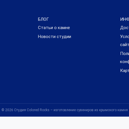
БЛОГ
ИН
Статьи о камне
Дос
Новости студии
Усл
сай
Пол
кон
Кар
© 2026 Студия Colored Rocks – изготовление сувениров из крымского камня