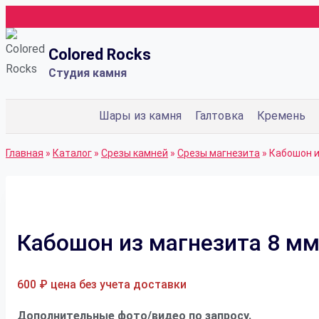
Перейти
к
Colored Rocks
содержимому
Студия камня
Шары из камня
Галтовка
Кремень
Главная
»
Каталог
»
Срезы камней
»
Срезы магнезита
»
Кабошон и
Кабошон из магнезита 8 м
600
₽
цена без учета доставки
Дополнительные фото/видео по запросу.