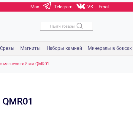
Max
Telegram
VK
Email
Найти товары
Срезы
Магниты
Наборы камней
Минералы в боксах
з магнезита 8 мм QMR01
м QMR01