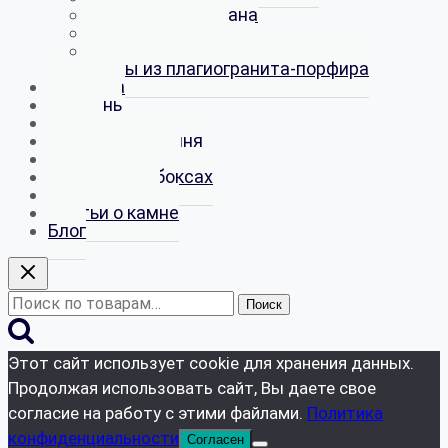
Шары из обсидиана
Шары из кремня
Шары из магнезита
Шары из плагиогранита-порфира
Галтовка
Кремень
Срезы
Магниты из камня
Наборы камней
Минералы в боксах
Киммерийцы
Статьи о камне
Блог
Искать:
Поиск
Этот сайт использует cookie для хранения данных.
Продолжая использовать сайт, Вы даете свое
согласие на работу с этими файлами.
Политика
конфиденциальности
Согласен