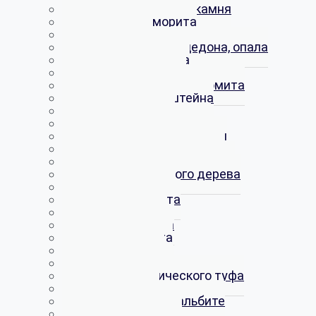
Шары из кораллового камня
Шары из черноморита
Шары из яшмы
Шары из кварца, халцедона, опала
Шары из серафинита
Шары из анортозита
Шары из кальцита и доломита
Шары из мандельштейна
Шары из сидерита
Шары из строматолитов
Шары из форелевого камня
Шары из оолитового камня
Шары из роговика с пиритом
Шары из окаменелого дерева
Шары из малахита
Шары из пропилита
Шары из риолита
Шары из родонита
Шары из кварцита
Шары из гранита
Шары из гематита
Шары из вулканического туфа
Шары из трасса
Шары из эгирина в альбите
Шары из амазонита