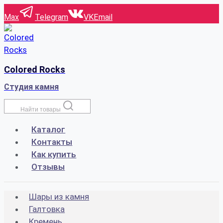
Перейти
Max
Telegram
VK
Email
к
содержимому
Colored Rocks
Студия камня
Найти товары
Каталог
Контакты
Как купить
Отзывы
Шары из камня
Галтовка
Кремень