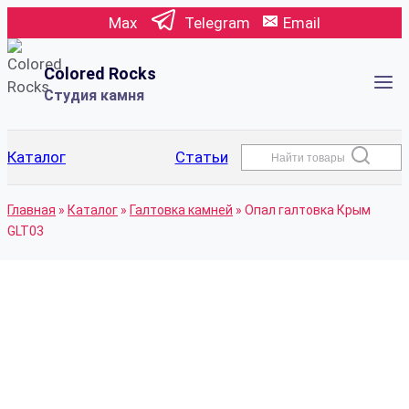
Перейти
Max
Telegram
Email
к
содержимому
Colored Rocks
Студия камня
Каталог
Статьи
Найти товары
Главная
»
Каталог
»
Галтовка камней
»
Опал галтовка Крым
GLT03