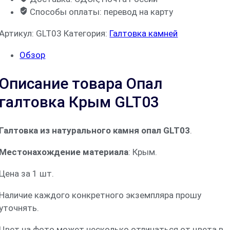
Способы оплаты: перевод на карту
Артикул:
GLT03
Категория:
Галтовка камней
Обзор
Описание товара Опал
галтовка Крым GLT03
Галтовка из натурального камня опал GLT03
.
Местонахождение материала
: Крым.
Цена за 1 шт.
Наличие каждого конкретного экземпляра прошу
уточнять.
Цвет на фото может несколько отличаться от цвета в