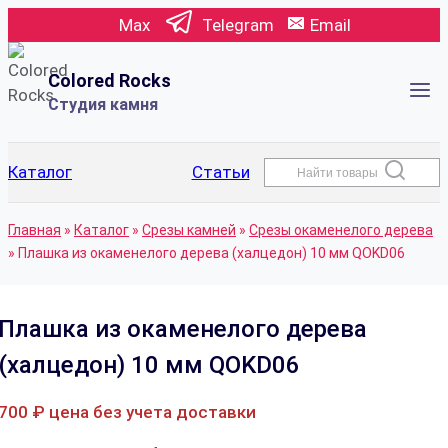
Перейти
Max
Telegram
Email
к
содержимому
Colored Rocks
Студия камня
Каталог
Статьи
Найти товары
Главная
»
Каталог
»
Срезы камней
»
Срезы окаменелого дерева
»
Плашка из окаменелого дерева (халцедон) 10 мм QOKD06
Плашка из окаменелого дерева
(халцедон) 10 мм QOKD06
700
₽
цена без учета доставки