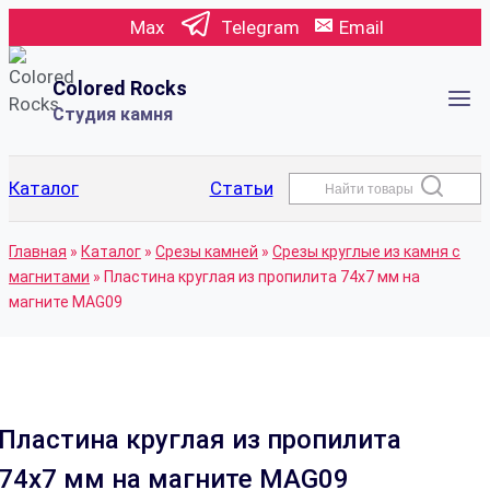
Перейти
Max
Telegram
Email
к
содержимому
Colored Rocks
Студия камня
Каталог
Статьи
Найти товары
Главная
»
Каталог
»
Срезы камней
»
Срезы круглые из камня с
магнитами
»
Пластина круглая из пропилита 74х7 мм на
магните MAG09
Пластина круглая из пропилита
74х7 мм на магните MAG09