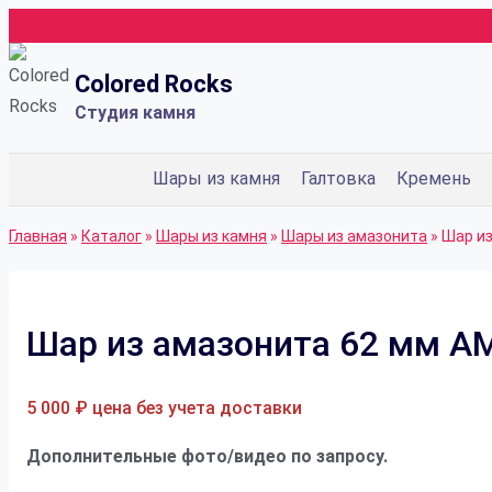
Перейти
к
Colored Rocks
содержимому
Студия камня
Шары из камня
Галтовка
Кремень
Главная
»
Каталог
»
Шары из камня
»
Шары из амазонита
»
Шар из
Шар из амазонита 62 мм A
5 000
₽
цена без учета доставки
Дополнительные фото/видео по запросу.