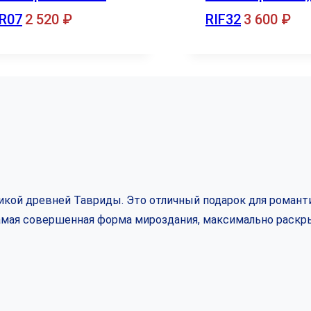
R07
2 520
₽
RIF32
3 600
₽
кой древней Тавриды. Это отличный подарок для романти
самая совершенная форма мироздания, максимально раскр