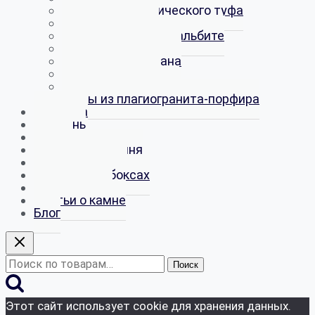
Шары из вулканического туфа
Шары из трасса
Шары из эгирина в альбите
Шары из амазонита
Шары из обсидиана
Шары из кремня
Шары из магнезита
Шары из плагиогранита-порфира
Галтовка
Кремень
Срезы
Магниты из камня
Наборы камней
Минералы в боксах
Киммерийцы
Статьи о камне
Блог
Искать:
Поиск
Этот сайт использует cookie для хранения данных.