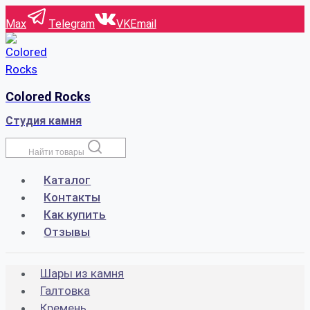
Перейти
Max
Telegram
VK
Email
к
содержимому
Colored Rocks
Студия камня
Найти товары
Каталог
Контакты
Как купить
Отзывы
Шары из камня
Галтовка
Кремень