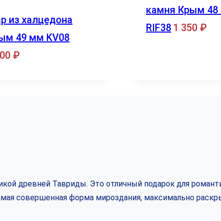
камня Крым 48
р из халцедона
RIF38
1 350
₽
ым 49 мм KV08
600
₽
кой древней Тавриды. Это отличный подарок для романти
самая совершенная форма мироздания, максимально раскр