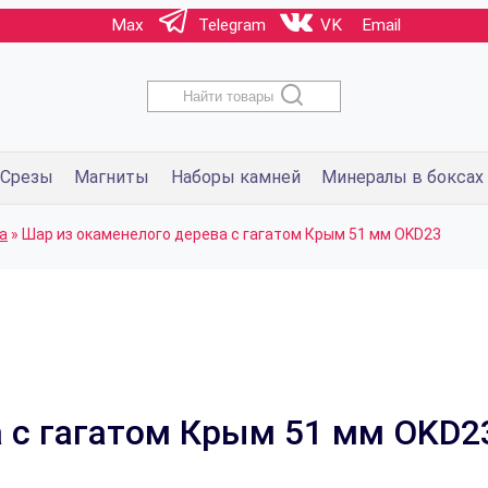
Max
Telegram
VK
Email
Найти товары
Срезы
Магниты
Наборы камней
Минералы в боксах
а
»
Шар из окаменелого дерева с гагатом Крым 51 мм OKD23
а с гагатом Крым 51 мм OKD2