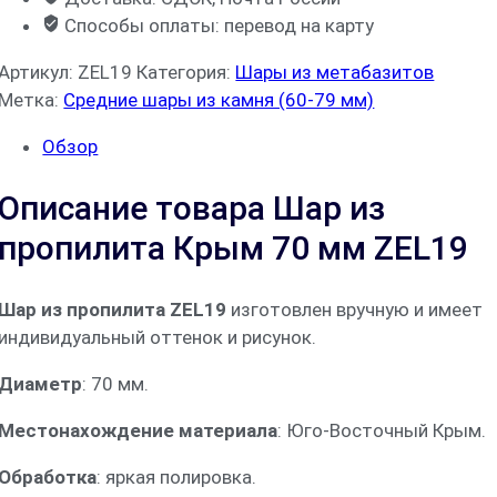
Способы оплаты: перевод на карту
Артикул:
ZEL19
Категория:
Шары из метабазитов
Метка:
Средние шары из камня (60-79 мм)
Обзор
Описание товара Шар из
пропилита Крым 70 мм ZEL19
Шар из пропилита ZEL19
изготовлен вручную и имеет
индивидуальный оттенок и рисунок.
Диаметр
: 70 мм.
Местонахождение материала
: Юго-Восточный Крым.
Обработка
: яркая полировка.