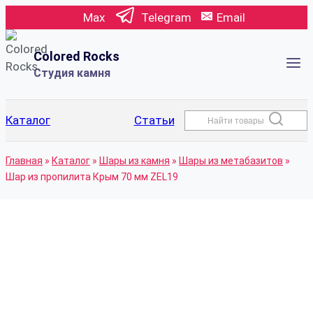
Перейти
Max
Telegram
Email
к
содержимому
Colored Rocks
Студия камня
Каталог
Статьи
Найти товары
Главная
»
Каталог
»
Шары из камня
»
Шары из метабазитов
»
Шар из пропилита Крым 70 мм ZEL19