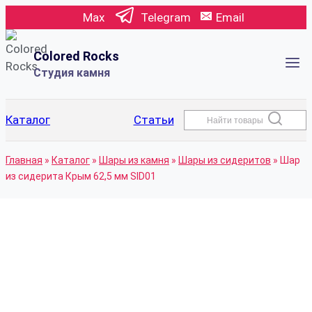
Перейти
Max
Telegram
Email
к
содержимому
Colored Rocks
Студия камня
Каталог
Статьи
Найти товары
Главная
»
Каталог
»
Шары из камня
»
Шары из сидеритов
»
Шар
из сидерита Крым 62,5 мм SID01