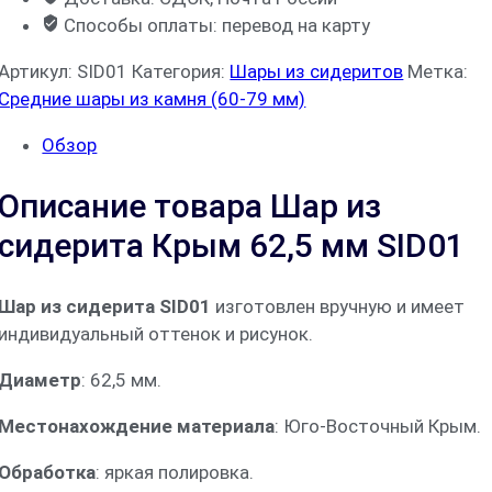
Способы оплаты: перевод на карту
Артикул:
SID01
Категория:
Шары из сидеритов
Метка:
Средние шары из камня (60-79 мм)
Обзор
Описание товара Шар из
сидерита Крым 62,5 мм SID01
Шар из сидерита SID01
изготовлен вручную и имеет
индивидуальный оттенок и рисунок.
Диаметр
: 62,5 мм.
Местонахождение материала
: Юго-Восточный Крым.
Обработка
: яркая полировка.