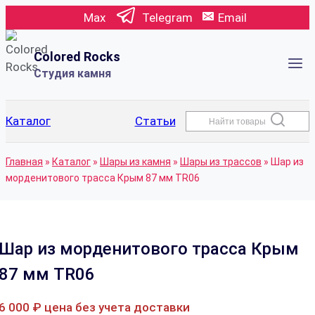
Перейти
Max
Telegram
Email
к
содержимому
Colored Rocks
Студия камня
Каталог
Статьи
Найти товары
Главная
»
Каталог
»
Шары из камня
»
Шары из трассов
»
Шар из
морденитового трасса Крым 87 мм TR06
Шар из морденитового трасса Крым
87 мм TR06
6 000
₽
цена без учета доставки