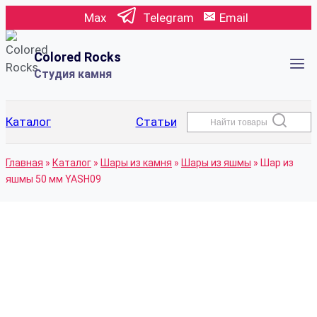
Перейти
Max
Telegram
Email
к
содержимому
Colored Rocks
Студия камня
Каталог
Статьи
Найти товары
Главная
»
Каталог
»
Шары из камня
»
Шары из яшмы
»
Шар из
яшмы 50 мм YASH09