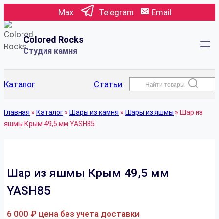
Перейти
Max
Telegram
Email
к
содержимому
Colored Rocks
Студия камня
Каталог
Статьи
Найти товары
Главная
»
Каталог
»
Шары из камня
»
Шары из яшмы
»
Шар из
яшмы Крым 49,5 мм YASH85
Шар из яшмы Крым 49,5 мм
YASH85
6 000
₽
цена без учета доставки