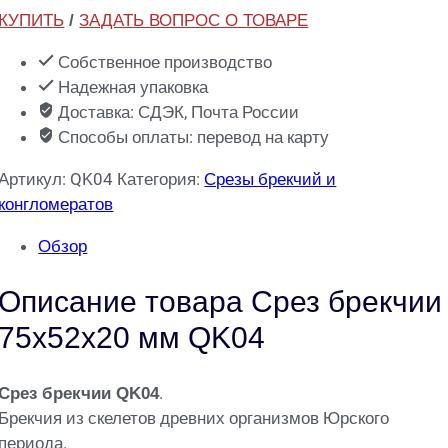
КУПИТЬ
/
ЗАДАТЬ ВОПРОС О ТОВАРЕ
Собственное производство
Надежная упаковка
Доставка: СДЭК, Почта России
Способы оплаты: перевод на карту
Артикул:
QK04
Категория:
Срезы брекчий и
конгломератов
Обзор
Описание товара Срез брекчии
75х52х20 мм QK04
.
Срез брекчии QK04
Брекчия из скелетов древних организмов Юрского
периода.