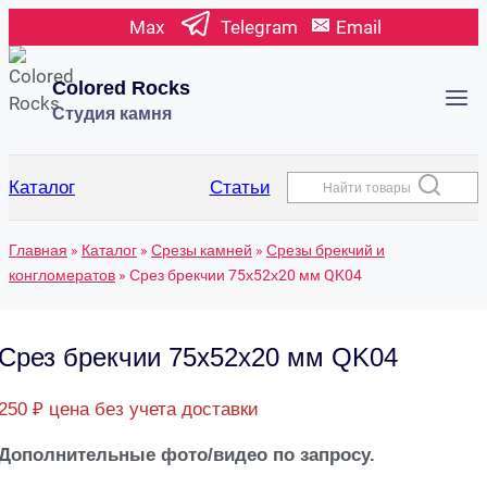
Перейти
Max
Telegram
Email
к
содержимому
Colored Rocks
Студия камня
Каталог
Статьи
Найти товары
Главная
»
Каталог
»
Срезы камней
»
Срезы брекчий и
конгломератов
»
Срез брекчии 75х52х20 мм QK04
Срез брекчии 75х52х20 мм QK04
250
₽
цена без учета доставки
Дополнительные фото/видео по запросу.