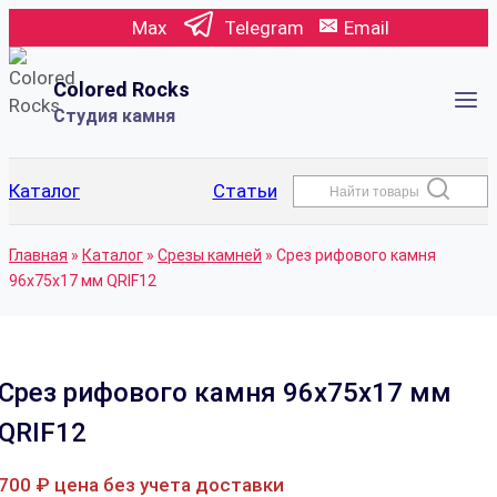
Перейти
Max
Telegram
Email
к
содержимому
Colored Rocks
Студия камня
Каталог
Статьи
Найти товары
Главная
»
Каталог
»
Срезы камней
»
Срез рифового камня
96x75x17 мм QRIF12
Срез рифового камня 96x75x17 мм
QRIF12
700
₽
цена без учета доставки