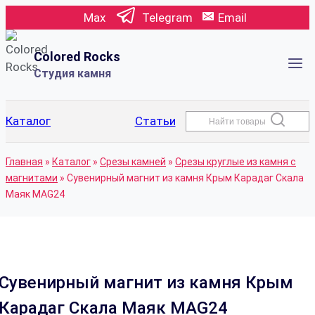
Перейти
Max
Telegram
Email
к
содержимому
Colored Rocks
Студия камня
Каталог
Статьи
Найти товары
Главная
»
Каталог
»
Срезы камней
»
Срезы круглые из камня с
магнитами
»
Сувенирный магнит из камня Крым Карадаг Скала
Маяк MAG24
Сувенирный магнит из камня Крым
Карадаг Скала Маяк MAG24