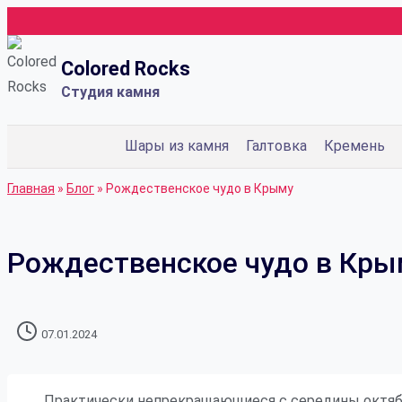
Перейти
к
Colored Rocks
содержимому
Студия камня
Шары из камня
Галтовка
Кремень
Главная
»
Блог
»
Рождественское чудо в Крыму
Рождественское чудо в Кры
07.01.2024
Практически непрекращающиеся с середины октябр