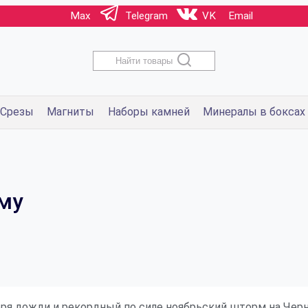
Max
Telegram
VK
Email
Найти товары
Срезы
Магниты
Наборы камней
Минералы в боксах
му
я дожди и рекордный по силе ноябрьский шторм на Чер