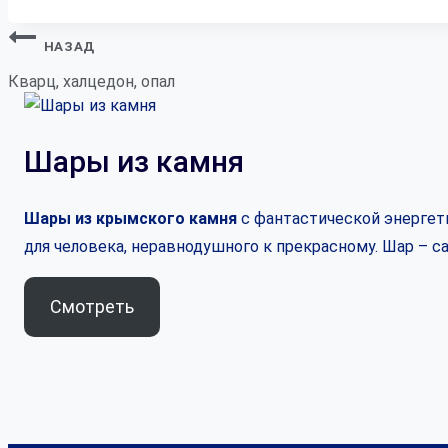
Навигация
НАЗАД
по
Кварц, халцедон, опал
записям
Шары из камня
Шары из крымского камня
с фантастической энергети
для человека, неравнодушного к прекрасному. Шар – 
Смотреть