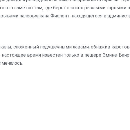
его это заметно там, где берег сложен рыхлыми горными
 обрывами палеовулкана Фиолент, находящегося в админис
 скалы, сложенный подушечными лавами, обнажив карстов
в настоящее время известен только в пещере Эмине-Баир-
тмечалось.
!