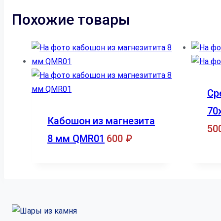
Похожие товары
Ср
70
Кабошон из магнезита
50
8 мм QMR01
600
₽