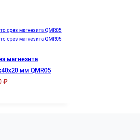
ез магнезита
х40х20 мм QMR05
0
₽