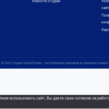
Новости студии
Усл
сай
Пол
кон
Кар
© 2026 Студия Colored Rocks – изготовление сувениров из крымского камня
лжая использовать сайт, Вы даете свое согласие на работ