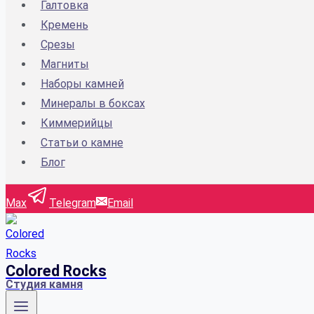
Галтовка
Кремень
Срезы
Магниты
Наборы камней
Минералы в боксах
Киммерийцы
Статьи о камне
Блог
Max
Telegram
Email
Colored Rocks
Студия камня