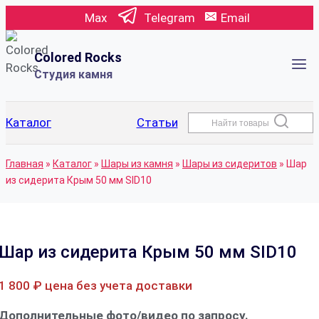
Перейти
Max
Telegram
Email
к
содержимому
Colored Rocks
Студия камня
Каталог
Статьи
Найти товары
Главная
»
Каталог
»
Шары из камня
»
Шары из сидеритов
»
Шар
из сидерита Крым 50 мм SID10
Шар из сидерита Крым 50 мм SID10
1 800
₽
цена без учета доставки
Дополнительные фото/видео по запросу.