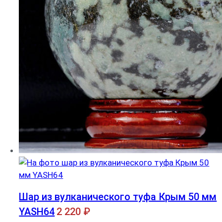
Шар из вулканического туфа Крым 50 мм
YASH64
2 220
₽