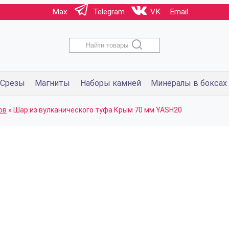
Max
Telegram
VK
Email
Найти товары
Срезы
Магниты
Наборы камней
Минералы в боксах
ов
»
Шар из вулканического туфа Крым 70 мм YASH20