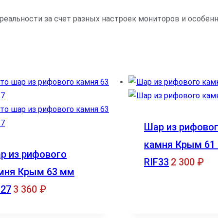
 реальности за счет разных настроек мониторов и особе
Шар из рифово
камня Крым 61
р из рифового
RIF33
2 300
₽
мня Крым 63 мм
F27
3 360
₽