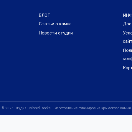
БЛОГ
ИН
Статьи о камне
Дос
Новости студии
Усл
сай
Пол
кон
Кар
© 2026 Студия Colored Rocks – изготовление сувениров из крымского камня