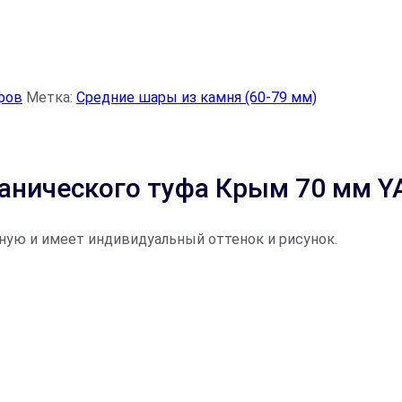
фов
Метка:
Средние шары из камня (60-79 мм)
канического туфа Крым 70 мм 
ную и имеет индивидуальный оттенок и рисунок.