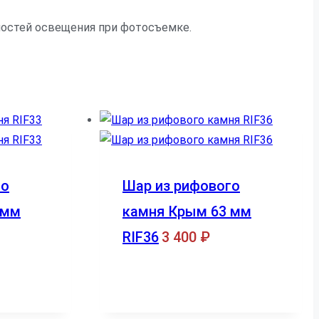
нностей освещения при фотосъемке.
го
Шар из рифового
 мм
камня Крым 63 мм
RIF36
3 400
₽