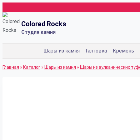
Перейти
к
Colored Rocks
содержимому
Студия камня
Шары из камня
Галтовка
Кремень
Главная
»
Каталог
»
Шары из камня
»
Шары из вулканических туф