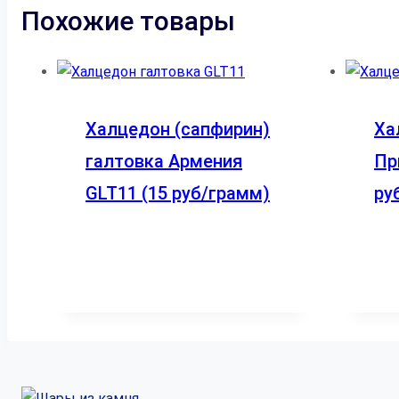
Похожие товары
Халцедон (сапфирин)
Ха
галтовка Армения
Пр
GLT11 (15 руб/грамм)
ру