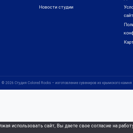
Новости студии
Усл
сай
Пол
кон
Кар
© 2026 Студия Colored Rocks – изготовление сувениров из крымского камня
лжая использовать сайт, Вы даете свое согласие на работ