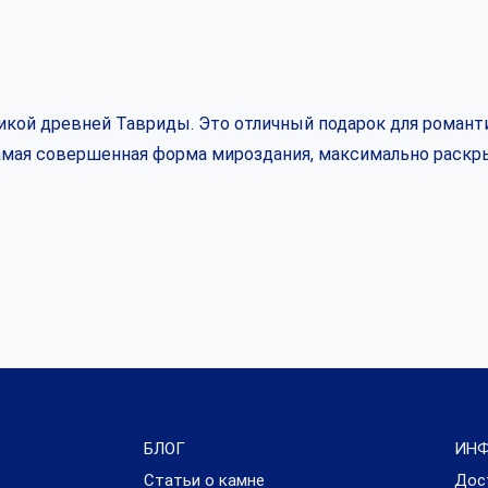
кой древней Тавриды. Это отличный подарок для романти
самая совершенная форма мироздания, максимально раскр
БЛОГ
ИН
Статьи о камне
Дос