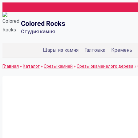
Перейти
к
Colored Rocks
содержимому
Студия камня
Шары из камня
Галтовка
Кремень
Главная
»
Каталог
»
Срезы камней
»
Срезы окаменелого дерева
»