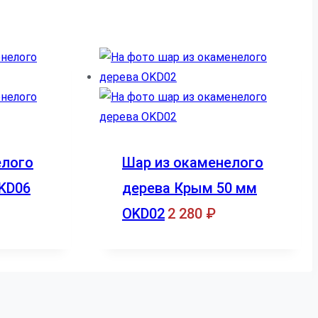
елого
Шар из окаменелого
KD06
дерева Крым 50 мм
OKD02
2 280
₽