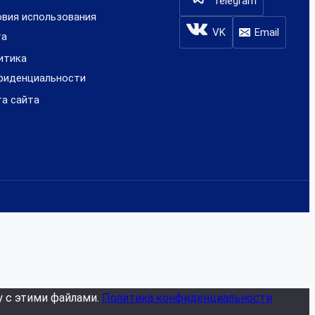
Telegram
овия использования
VK
Email
та
итика
фиденциальности
та сайта
у с этими файлами.
Политика конфиденциальности