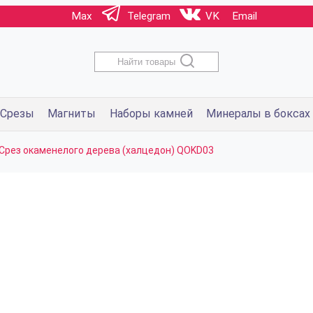
Max
Telegram
VK
Email
Найти товары
Срезы
Магниты
Наборы камней
Минералы в боксах
Срез окаменелого дерева (халцедон) QOKD03