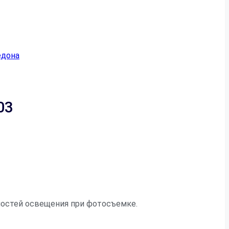
едона
03
нностей освещения при фотосъемке.