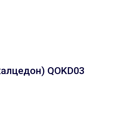
халцедон) QOKD03