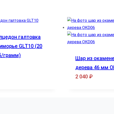
лцедон галтовка
иморье GLT10 (20
б/грамм)
Шар из окамен
дерева 46 мм O
2 040
₽